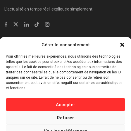
L’actualité en temps réel, expliquée simplement.
Catégories
Gérer le consentement
⁠Politique & Société
Pour offrir les meilleures expériences, nous utilisons des technologies
Économie & Business
telles que les cookies pour stocker et/ou accéder aux informations des
appareils. Le fait de consentir à ces technologies nous permettra de
⁠Culture & Divertissement
traiter des données telles que le comportement de navigation ou les ID
⁠Tech & Innovation
uniques sur ce site. Le fait de ne pas consentir ou de retirer son
consentement peut avoir un effet négatif sur certaines caractéristiques
Sport
et fonctions.
Lifestyle
Buzz / Insolite
Accepter
Informations
Refuser
Contact
Voir les préférences