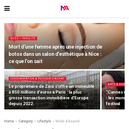
BUZZ / INSOLITE
Mort d’une femme après une injection de
botox dans un salon d’esthétique à Nice :
ce que l’on sait
CONSOMMATION & POUVOIR D’ACHAT
ARTS & EXPOS
Le propriétaire de Zara s’offre un immeuble
à 850 millions d’euros à Paris : la plus
“Cannes vit
grosse transaction immobilière d’Europe
: les momen
depuis 2022
festival
Home
Category
Lifestyle
Mode & Beauté