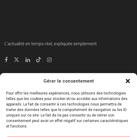
L’actualité en temps réel, expliquée simplement.
Catégories
Gérer le consentement
⁠Politique & Société
Pour offrir les meilleures expériences, nous utilisons des technologies
Économie & Business
telles que les cookies pour stocker et/ou accéder aux informations des
appareils. Le fait de consentir à ces technologies nous permettra de
⁠Culture & Divertissement
traiter des données telles que le comportement de navigation ou les ID
⁠Tech & Innovation
uniques sur ce site. Le fait de ne pas consentir ou de retirer son
consentement peut avoir un effet négatif sur certaines caractéristiques
Sport
et fonctions.
Lifestyle