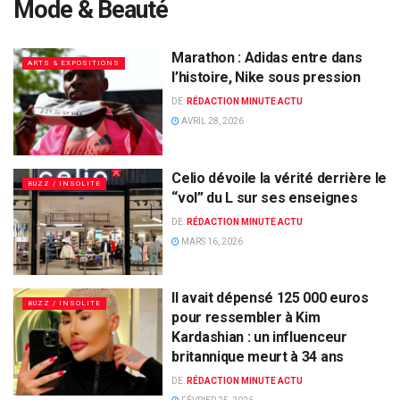
Mode & Beauté
Marathon : Adidas entre dans
ARTS & EXPOSITIONS
l’histoire, Nike sous pression
DE:
RÉDACTION MINUTE ACTU
AVRIL 28, 2026
Celio dévoile la vérité derrière le
BUZZ / INSOLITE
“vol” du L sur ses enseignes
DE:
RÉDACTION MINUTE ACTU
MARS 16, 2026
Il avait dépensé 125 000 euros
BUZZ / INSOLITE
pour ressembler à Kim
Kardashian : un influenceur
britannique meurt à 34 ans
DE:
RÉDACTION MINUTE ACTU