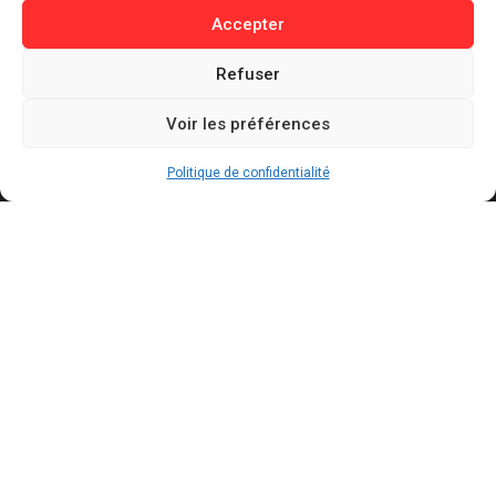
Buzz / Insolite
Accepter
Informations
Refuser
Contact
Voir les préférences
Mentions légales
Politique de confidentialité
Politique de confidentialité
Politique de cookies
Conditions générales d’utilisation
Actualités récentes
Bally Bagayoko visé par une plainte au PNF : ce
qui est reproché au maire LFI de Saint-Denis
AOÛT 7, 2026
Mercato : le Barça aurait trouvé un accord à 50
M€ avec Manchester City pour Rodri
AOÛT 7, 2026