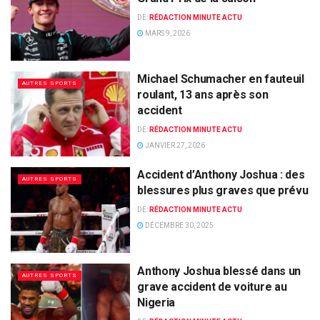
DE:
RÉDACTION MINUTE ACTU
MARS 9, 2026
Michael Schumacher en fauteuil
AUTRES SPORTS
roulant, 13 ans après son
accident
DE:
RÉDACTION MINUTE ACTU
JANVIER 27, 2026
Accident d’Anthony Joshua : des
AUTRES SPORTS
blessures plus graves que prévu
DE:
RÉDACTION MINUTE ACTU
DÉCEMBRE 30, 2025
Anthony Joshua blessé dans un
AUTRES SPORTS
grave accident de voiture au
Nigeria