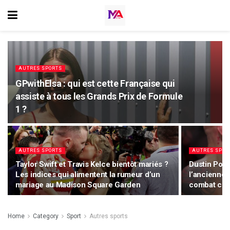
AUTRES SPORTS
GPwithElsa : qui est cette Française qui
assiste à tous les Grands Prix de Formule
1 ?
AUTRES SPORTS
AUTRES SPOR
Taylor Swift et Travis Kelce bientôt mariés ?
Dustin Poiri
Les indices qui alimentent la rumeur d’un
l’ancienne 
mariage au Madison Square Garden
combat cont
Home
Category
Sport
Autres sports