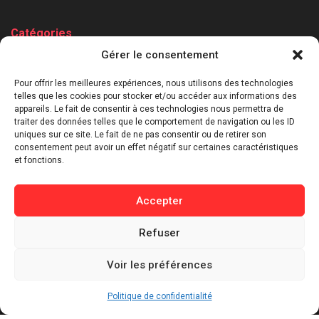
Catégories
Gérer le consentement
⁠Politique & Société
Économie & Business
Pour offrir les meilleures expériences, nous utilisons des technologies
telles que les cookies pour stocker et/ou accéder aux informations des
⁠Culture & Divertissement
appareils. Le fait de consentir à ces technologies nous permettra de
⁠Tech & Innovation
traiter des données telles que le comportement de navigation ou les ID
uniques sur ce site. Le fait de ne pas consentir ou de retirer son
Sport
consentement peut avoir un effet négatif sur certaines caractéristiques
Lifestyle
et fonctions.
Buzz / Insolite
Accepter
Informations
Refuser
Contact
Mentions légales
Voir les préférences
Politique de confidentialité
Politique de cookies
Politique de confidentialité
Conditions générales d’utilisation