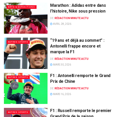
Marathon : Adidas entre dans
ARTS & EXPOSITIONS
l’histoire, Nike sous pression
DE:
RÉDACTION MINUTE ACTU
AVRIL 28, 2026
“19 ans et déjà au sommet” :
AUTRES SPORTS
Antonelli frappe encore et
marque la F1
DE:
RÉDACTION MINUTE ACTU
MARS 30, 2026
F1 : Antonelli remporte le Grand
AUTRES SPORTS
Prix de Chine
DE:
RÉDACTION MINUTE ACTU
MARS 16, 2026
F1 : Russell remporte le premier
AUTRES SPORTS
Grand Prix de la saison