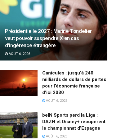
Présidentielle 2027 : Marine Tondelier
veut pouvoir suspendre X en cas
d’ingérence étrangère
AOÛT 6, 2026
Canicules : jusqu’à 240
milliards de dollars de pertes
pour l’économie française
d’ici 2030
AOÛT 6, 2026
beIN Sports perd la Liga :
DAZN et Disney+ récupèrent
le championnat d’Espagne
AOÛT 6, 2026