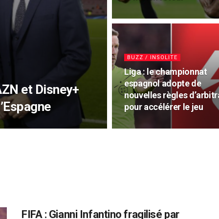
BUZZ / INSOLITE
Liga : le championnat
espagnol adopte de
DAZN et Disney+
nouvelles règles d’arbit
d’Espagne
pour accélérer le jeu
FIFA : Gianni Infantino fragilisé par