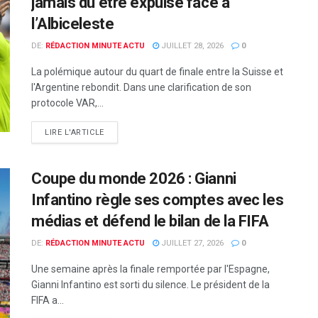
jamais dû être expulsé face à
l’Albiceleste
DE:
RÉDACTION MINUTE ACTU
JUILLET 28, 2026
0
La polémique autour du quart de finale entre la Suisse et
l'Argentine rebondit. Dans une clarification de son
protocole VAR,...
LIRE L'ARTICLE
Coupe du monde 2026 : Gianni
Infantino règle ses comptes avec les
médias et défend le bilan de la FIFA
DE:
RÉDACTION MINUTE ACTU
JUILLET 27, 2026
0
Une semaine après la finale remportée par l'Espagne,
Gianni Infantino est sorti du silence. Le président de la
FIFA a...