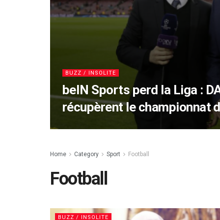
BUZZ / INSOLITE
beIN Sports perd la Liga : 
récupèrent le championnat 
Home
Category
Sport
Football
Football
BUZZ / INSOLITE