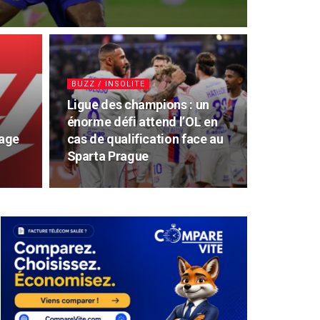
BUZZ / INSOLITE
Ligue des champions : un
énorme défi attend l’OL en
rage
cas de qualification face au
Sparta Prague