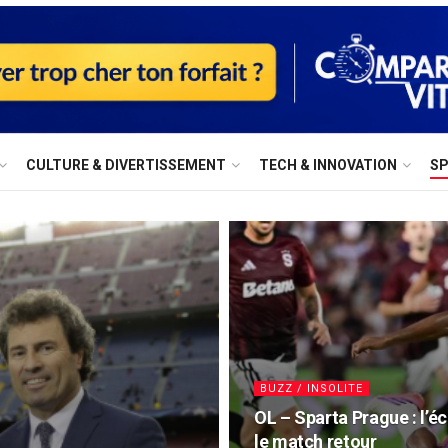
⁠CULTURE & DIVERTISSEMENT
⁠TECH & INNOVATION
S
BUZZ / INSOLITE
OL – Sparta Prague : l’é
le match retour