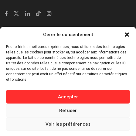
Catégories
Gérer le consentement
⁠Politique & Société
Pour offrir les meilleures expériences, nous utilisons des technologies
Économie & Business
telles que les cookies pour stocker et/ou accéder aux informations des
appareils. Le fait de consentir à ces technologies nous permettra de
⁠Culture & Divertissement
traiter des données telles que le comportement de navigation ou les ID
⁠Tech & Innovation
uniques sur ce site. Le fait de ne pas consentir ou de retirer son
consentement peut avoir un effet négatif sur certaines caractéristiques
Sport
et fonctions.
Lifestyle
Buzz / Insolite
Accepter
Informations
Refuser
Contact
Voir les préférences
Mentions légales
Politique de confidentialité