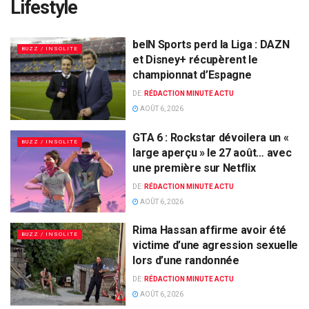
Lifestyle
beIN Sports perd la Liga : DAZN
BUZZ / INSOLITE
et Disney+ récupèrent le
championnat d’Espagne
DE:
RÉDACTION MINUTE ACTU
AOÛT 6, 2026
GTA 6 : Rockstar dévoilera un «
BUZZ / INSOLITE
large aperçu » le 27 août… avec
une première sur Netflix
DE:
RÉDACTION MINUTE ACTU
AOÛT 6, 2026
Rima Hassan affirme avoir été
BUZZ / INSOLITE
victime d’une agression sexuelle
lors d’une randonnée
DE:
RÉDACTION MINUTE ACTU
AOÛT 6, 2026