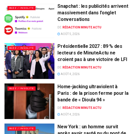
Snapchat : les publicités arrivent
BUZZ / INSOLITE
massivement dans l’onglet
Conversations
DE:
RÉDACTION MINUTE ACTU
AOÛT 5, 2026
Présidentielle 2027 : 89 % des
BUZZ / INSOLITE
lecteurs de MinuteActu ne
croient pas à une victoire de LFI
DE:
RÉDACTION MINUTE ACTU
AOÛT 4, 2026
Home-jacking ultraviolent à
BUZZ / INSOLITE
Paris : de la prison ferme pour la
bande de « Dioula 94 »
DE:
RÉDACTION MINUTE ACTU
AOÛT 4, 2026
New York : un homme survit
BUZZ / INSOLITE
après avoir sauté nu du pont de