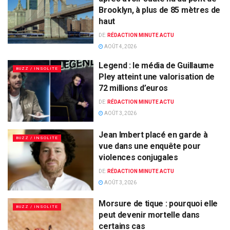
Brooklyn, à plus de 85 mètres de
haut
DE:
RÉDACTION MINUTE ACTU
AOÛT 4, 2026
Legend : le média de Guillaume
BUZZ / INSOLITE
Pley atteint une valorisation de
72 millions d’euros
DE:
RÉDACTION MINUTE ACTU
AOÛT 3, 2026
Jean Imbert placé en garde à
BUZZ / INSOLITE
vue dans une enquête pour
violences conjugales
DE:
RÉDACTION MINUTE ACTU
AOÛT 3, 2026
Morsure de tique : pourquoi elle
BUZZ / INSOLITE
peut devenir mortelle dans
certains cas