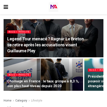
BUZZ / INSOLITE
Legend Tour menacé ? Ragnar Le Breton
se retire après les accusations visant
Guillaume Pley
BUZZ / INSOL
BUZZ / INSOLITE
Présidentie
Chômage en France : le taux grimpe à 8,3 %,
pouvoir su
son plus haut niveau depuis 2020
étrangère
Home
Category
Lifestyle