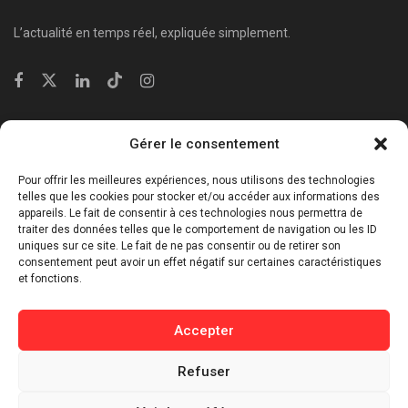
L’actualité en temps réel, expliquée simplement.
Catégories
Gérer le consentement
⁠Politique & Société
Pour offrir les meilleures expériences, nous utilisons des technologies
Économie & Business
telles que les cookies pour stocker et/ou accéder aux informations des
appareils. Le fait de consentir à ces technologies nous permettra de
⁠Culture & Divertissement
traiter des données telles que le comportement de navigation ou les ID
⁠Tech & Innovation
uniques sur ce site. Le fait de ne pas consentir ou de retirer son
consentement peut avoir un effet négatif sur certaines caractéristiques
Sport
et fonctions.
Lifestyle
Buzz / Insolite
Accepter
Informations
Refuser
Contact