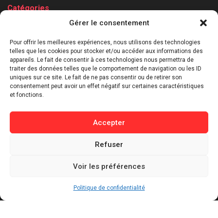
Catégories
Gérer le consentement
⁠Politique & Société
Économie & Business
Pour offrir les meilleures expériences, nous utilisons des technologies
telles que les cookies pour stocker et/ou accéder aux informations des
⁠Culture & Divertissement
appareils. Le fait de consentir à ces technologies nous permettra de
⁠Tech & Innovation
traiter des données telles que le comportement de navigation ou les ID
Sport
uniques sur ce site. Le fait de ne pas consentir ou de retirer son
consentement peut avoir un effet négatif sur certaines caractéristiques
Lifestyle
et fonctions.
Buzz / Insolite
Accepter
Informations
Refuser
Contact
Mentions légales
Voir les préférences
Politique de confidentialité
Politique de cookies
Politique de confidentialité
Conditions générales d’utilisation