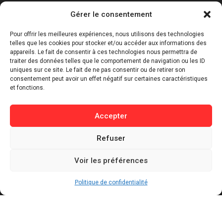
Catégories
Gérer le consentement
⁠Politique & Société
Pour offrir les meilleures expériences, nous utilisons des technologies
Économie & Business
telles que les cookies pour stocker et/ou accéder aux informations des
appareils. Le fait de consentir à ces technologies nous permettra de
⁠Culture & Divertissement
traiter des données telles que le comportement de navigation ou les ID
⁠Tech & Innovation
uniques sur ce site. Le fait de ne pas consentir ou de retirer son
consentement peut avoir un effet négatif sur certaines caractéristiques
Sport
et fonctions.
Lifestyle
Buzz / Insolite
Accepter
Informations
Refuser
Contact
Voir les préférences
Mentions légales
Politique de confidentialité
Politique de confidentialité
Politique de cookies
Conditions générales d’utilisation