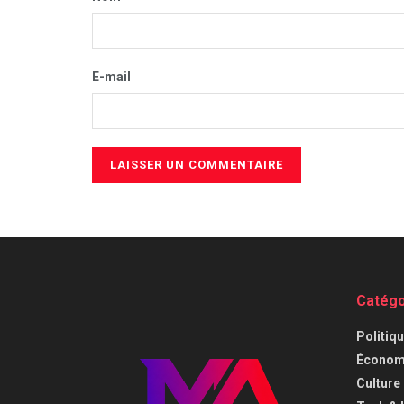
E-mail
Catégo
⁠Politiq
Économi
⁠Culture