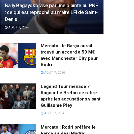
Bally Bagayoko visé par une plainte au PNF
: ce qui est reproché au maire LFI de Saint-
Denis
AOÛT 7, 2026
Mercato : le Barça aurait
trouvé un accord à 50 M€
avec Manchester City pour
Rodri
AOÛT 7, 2026
Legend Tour menacé ?
Ragnar Le Breton se retire
après les accusations visant
Guillaume Pley
AOÛT 7, 2026
Mercato : Rodri préfère le
Barça au Real Madrid,