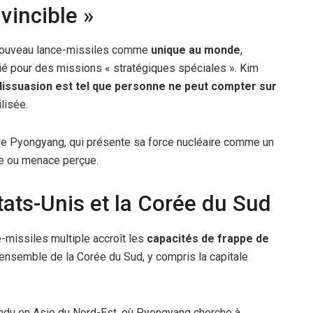
vincible »
e nouveau lance-missiles comme
unique au monde
,
rié pour des missions « stratégiques spéciales ». Kim
dissuasion est tel que personne ne peut compter sur
ilisée.
 de Pyongyang, qui présente sa force nucléaire comme un
ure ou menace perçue.
tats-Unis et la Corée du Sud
e-missiles multiple accroît les
capacités de frappe de
’ensemble de la Corée du Sud, y compris la capitale
endu en Asie du Nord-Est, où Pyongyang cherche à