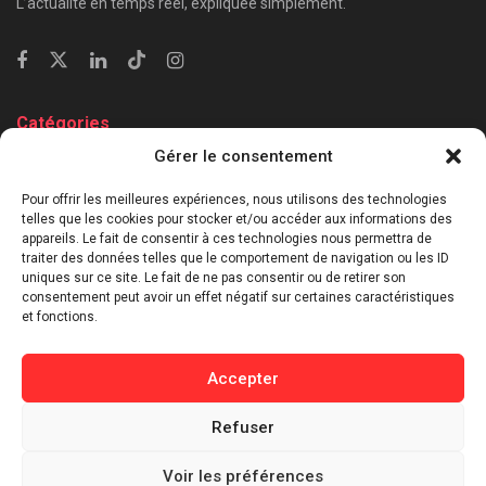
L’actualité en temps réel, expliquée simplement.
Catégories
Gérer le consentement
⁠Politique & Société
Économie & Business
Pour offrir les meilleures expériences, nous utilisons des technologies
telles que les cookies pour stocker et/ou accéder aux informations des
⁠Culture & Divertissement
appareils. Le fait de consentir à ces technologies nous permettra de
⁠Tech & Innovation
traiter des données telles que le comportement de navigation ou les ID
uniques sur ce site. Le fait de ne pas consentir ou de retirer son
Sport
consentement peut avoir un effet négatif sur certaines caractéristiques
Lifestyle
et fonctions.
Buzz / Insolite
Accepter
Informations
Refuser
Contact
Mentions légales
Voir les préférences