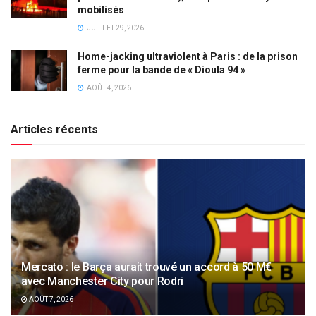
mobilisés
JUILLET 29, 2026
Home-jacking ultraviolent à Paris : de la prison
ferme pour la bande de « Dioula 94 »
AOÛT 4, 2026
Articles récents
Mercato : le Barça aurait trouvé un accord à 50 M€
avec Manchester City pour Rodri
AOÛT 7, 2026