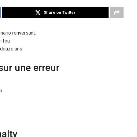
Share on Twitter
nario renversant.
h fou.
 douze ans.
sur une erreur
n.
nalty