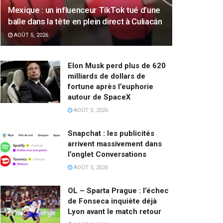
Mexique : un influenceur TikTok tué d’une
balle dans la tête en plein direct à Culiacán
AOÛT 5, 2026
Elon Musk perd plus de 620
milliards de dollars de
fortune après l’euphorie
autour de SpaceX
AOÛT 5, 2026
Snapchat : les publicités
arrivent massivement dans
l’onglet Conversations
AOÛT 5, 2026
OL – Sparta Prague : l’échec
de Fonseca inquiète déjà
Lyon avant le match retour