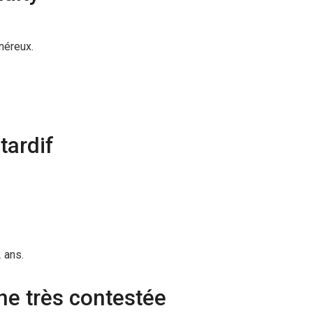
néreux.
tardif
 ans.
ne très contestée