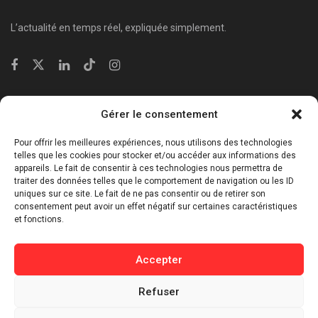
L’actualité en temps réel, expliquée simplement.
Catégories
Gérer le consentement
⁠Politique & Société
Pour offrir les meilleures expériences, nous utilisons des technologies
Économie & Business
telles que les cookies pour stocker et/ou accéder aux informations des
appareils. Le fait de consentir à ces technologies nous permettra de
⁠Culture & Divertissement
traiter des données telles que le comportement de navigation ou les ID
⁠Tech & Innovation
uniques sur ce site. Le fait de ne pas consentir ou de retirer son
consentement peut avoir un effet négatif sur certaines caractéristiques
Sport
et fonctions.
Lifestyle
Buzz / Insolite
Accepter
Informations
Refuser
Contact