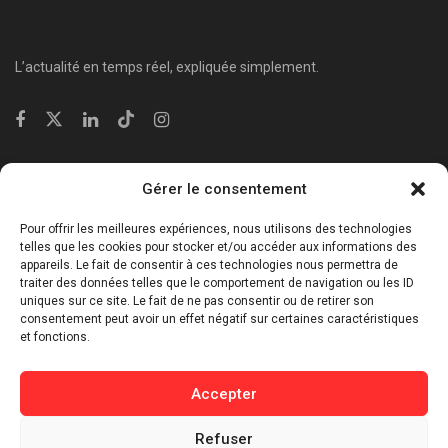
L’actualité en temps réel, expliquée simplement.
Catégories
Gérer le consentement
⁠Politique & Société
Pour offrir les meilleures expériences, nous utilisons des technologies
Économie & Business
telles que les cookies pour stocker et/ou accéder aux informations des
appareils. Le fait de consentir à ces technologies nous permettra de
⁠Culture & Divertissement
traiter des données telles que le comportement de navigation ou les ID
⁠Tech & Innovation
uniques sur ce site. Le fait de ne pas consentir ou de retirer son
consentement peut avoir un effet négatif sur certaines caractéristiques
Sport
et fonctions.
Lifestyle
Buzz / Insolite
Accepter
Informations
Refuser