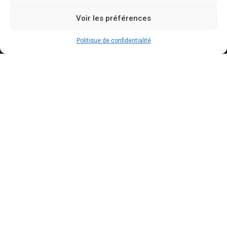
Contact
Voir les préférences
Mentions légales
Politique de confidentialité
Politique de confidentialité
Politique de cookies
Conditions générales d’utilisation
Actualités récentes
Bally Bagayoko visé par une plainte au PNF : ce
qui est reproché au maire LFI de Saint-Denis
AOÛT 7, 2026
Mercato : le Barça aurait trouvé un accord à 50
M€ avec Manchester City pour Rodri
AOÛT 7, 2026