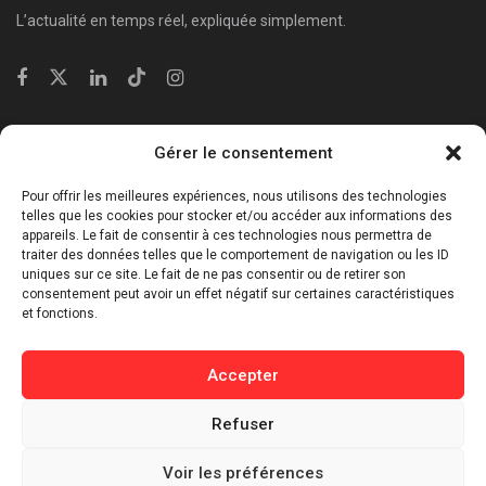
L’actualité en temps réel, expliquée simplement.
Catégories
Gérer le consentement
⁠Politique & Société
Pour offrir les meilleures expériences, nous utilisons des technologies
Économie & Business
telles que les cookies pour stocker et/ou accéder aux informations des
appareils. Le fait de consentir à ces technologies nous permettra de
⁠Culture & Divertissement
traiter des données telles que le comportement de navigation ou les ID
⁠Tech & Innovation
uniques sur ce site. Le fait de ne pas consentir ou de retirer son
consentement peut avoir un effet négatif sur certaines caractéristiques
Sport
et fonctions.
Lifestyle
Buzz / Insolite
Accepter
Informations
Refuser
Contact
Voir les préférences
Mentions légales