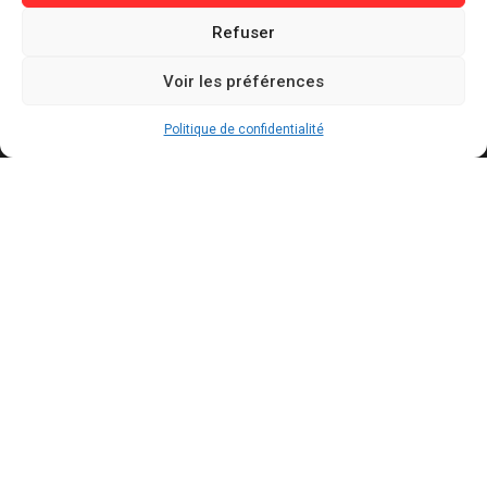
Refuser
Contact
Mentions légales
Voir les préférences
Politique de confidentialité
Politique de cookies
Politique de confidentialité
Conditions générales d’utilisation
Actualités récentes
Présidentielle 2027 : Marine Tondelier veut
pouvoir suspendre X en cas d’ingérence
étrangère
AOÛT 6, 2026
Canicules : jusqu’à 240 milliards de dollars de
pertes pour l’économie française d’ici 2030
AOÛT 6, 2026