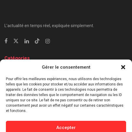
L’actualité en temps réel, expliquée simplement.
Catégories
Gérer le consentement
⁠Politique & Société
Économie & Business
Pour offrir les meilleures expériences, nous utilisons des technologies
telles que les cookies pour stocker et/ou accéder aux informations des
⁠Culture & Divertissement
appareils. Le fait de consentir à ces technologies nous permettra de
⁠Tech & Innovation
traiter des données telles que le comportement de navigation ou les ID
uniques sur ce site. Le fait de ne pas consentir ou de retirer son
Sport
consentement peut avoir un effet négatif sur certaines caractéristiques
Lifestyle
et fonctions.
Buzz / Insolite
Accepter
Informations