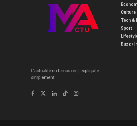
Économi
⁠Culture
⁠Tech & 
Sport
Lifestyl
Buzz / I
L’actualité en temps réel, expliquée
simplement.
© 2025
Minute Actu
- Tous droits réservés
Peechy Creation LT