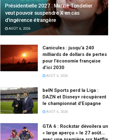
Présidentielle 2027 : Marine Tondelier
veut pouvoir suspendre X en cas
d’ingérence étrangère
AOÛT 6, 2026
Canicules : jusqu’à 240
milliards de dollars de pertes
pour l’économie française
d’ici 2030
AOÛT 6, 2026
beIN Sports perd la Liga :
DAZN et Disney+ récupèrent
le championnat d’Espagne
AOÛT 6, 2026
GTA 6 : Rockstar dévoilera un
« large aperçu » le 27 août…
avec une première sur Netflix