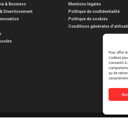
e & Business
Mentions légales
 & Divertissement
Politique de confidentialité
Innovation
Politique de cookies
Conditions générales d’utilisat
e
nsolite
Pour offrir 
cookies pour
consentir à 
comportement
ou de retire
caractéristi
Ac
D
.