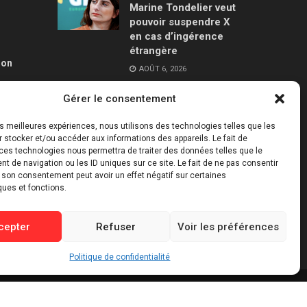
Marine Tondelier veut
pouvoir suspendre X
en cas d’ingérence
étrangère
ion
AOÛT 6, 2026
Gérer le consentement
Canicules : jusqu’à
240 milliards de
les meilleures expériences, nous utilisons des technologies telles que les
dollars de pertes pour
 stocker et/ou accéder aux informations des appareils. Le fait de
l’économie française
ces technologies nous permettra de traiter des données telles que le
d’ici 2030
 de navigation ou les ID uniques sur ce site. Le fait de ne pas consentir
r son consentement peut avoir un effet négatif sur certaines
AOÛT 6, 2026
ques et fonctions.
cepter
Refuser
Voir les préférences
Politique de confidentialité