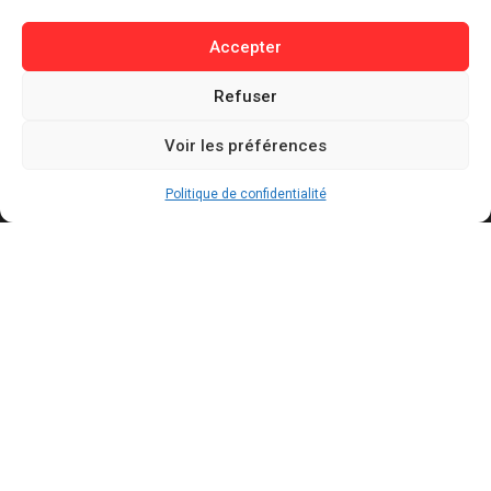
Buzz / Insolite
Accepter
Informations
Refuser
Contact
Voir les préférences
Mentions légales
Politique de confidentialité
Politique de confidentialité
Politique de cookies
Conditions générales d’utilisation
Actualités récentes
Bally Bagayoko visé par une plainte au PNF : ce
qui est reproché au maire LFI de Saint-Denis
AOÛT 7, 2026
Mercato : le Barça aurait trouvé un accord à 50
M€ avec Manchester City pour Rodri
AOÛT 7, 2026