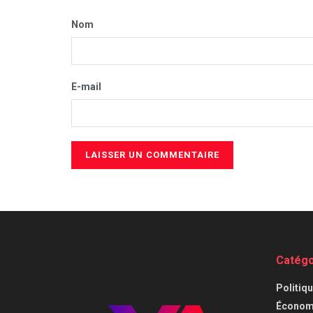
Nom
E-mail
Catégo
⁠Politiq
Économi