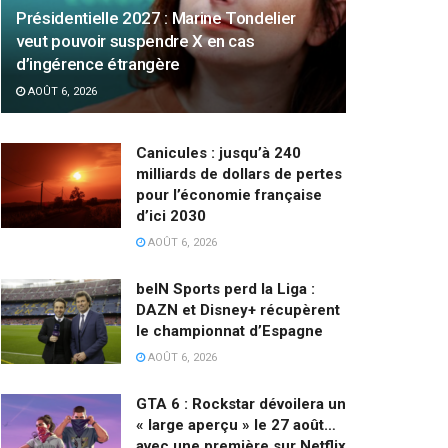
Présidentielle 2027 : Marine Tondelier
veut pouvoir suspendre X en cas
d’ingérence étrangère
AOÛT 6, 2026
Canicules : jusqu’à 240
milliards de dollars de pertes
pour l’économie française
d’ici 2030
AOÛT 6, 2026
beIN Sports perd la Liga :
DAZN et Disney+ récupèrent
le championnat d’Espagne
AOÛT 6, 2026
GTA 6 : Rockstar dévoilera un
« large aperçu » le 27 août…
avec une première sur Netflix