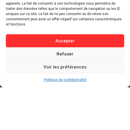
appareils. Le fait de consentir à ces technologies nous permettra de
⁠Tech & Innovation
traiter des données telles que le comportement de navigation ou les ID
uniques sur ce site. Le fait de ne pas consentir ou de retirer son
Sport
consentement peut avoir un effet négatif sur certaines caractéristiques
Lifestyle
et fonctions.
Buzz / Insolite
Accepter
Informations
Refuser
Contact
Mentions légales
Voir les préférences
Politique de confidentialité
Politique de cookies
Politique de confidentialité
Conditions générales d’utilisation
Actualités récentes
Mexique : un influenceur TikTok tué d’une balle
dans la tête en plein direct à Culiacán
AOÛT 5, 2026