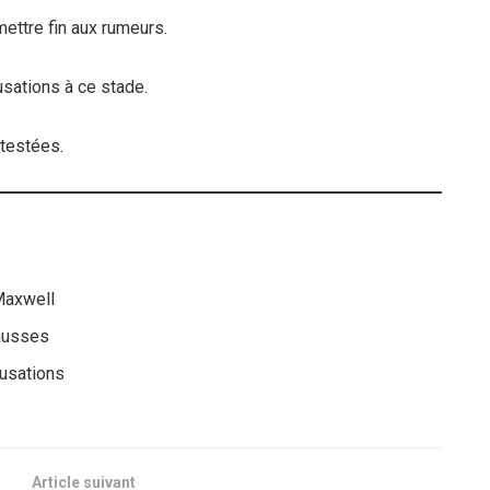
ettre fin aux rumeurs.
sations à ce stade.
ntestées.
 Maxwell
fausses
cusations
Article suivant