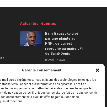
Actualités récentes
Bally Bagayoko visé
par une plainte au
PNF : ce qui est
reproché au maire LFI
de Saint-Denis
ion
AOÛT 7, 2026
Gérer le consentement
Mercato : le Barça
aurait trouvé un
les meilleures expériences, nous utilisons des technologies telles que les
accord à 50 M€ avec
 stocker et/ou accéder aux informations des appareils. Le fait de
Manchester City pour
ces technologies nous permettra de traiter des données telles que le
Rodri
 de navigation ou les ID uniques sur ce site. Le fait de ne pas consentir
r son consentement peut avoir un effet négatif sur certaines
AOÛT 7, 2026
ques et fonctions.