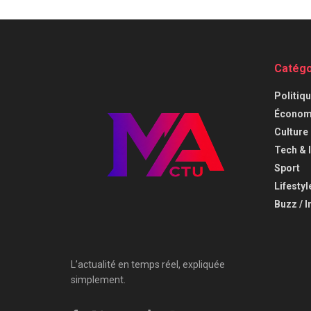
Catégo
⁠Politiq
Économi
⁠Culture
⁠Tech & 
Sport
Lifestyl
Buzz / I
L’actualité en temps réel, expliquée
simplement.