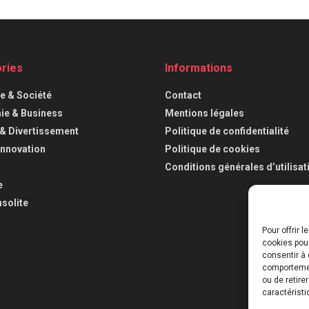
ries
Informations
ue & Société
Contact
e & Business
Mentions légales
 & Divertissement
Politique de confidentialité
Innovation
Politique de cookies
Conditions générales d’utilisat
e
nsolite
Pour offrir 
cookies pour
consentir à 
comportement
ou de retire
caractéristi