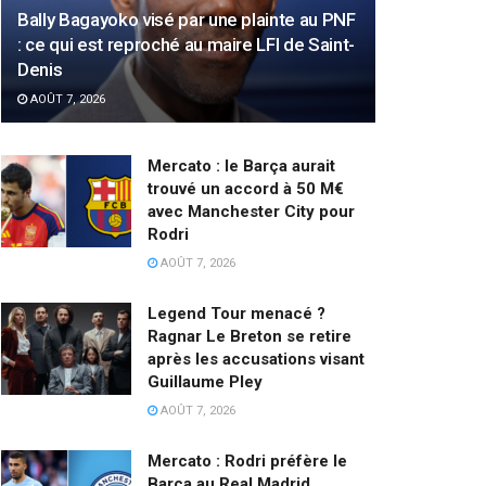
Bally Bagayoko visé par une plainte au PNF
: ce qui est reproché au maire LFI de Saint-
Denis
AOÛT 7, 2026
Mercato : le Barça aurait
trouvé un accord à 50 M€
avec Manchester City pour
Rodri
AOÛT 7, 2026
Legend Tour menacé ?
Ragnar Le Breton se retire
après les accusations visant
Guillaume Pley
AOÛT 7, 2026
Mercato : Rodri préfère le
Barça au Real Madrid,