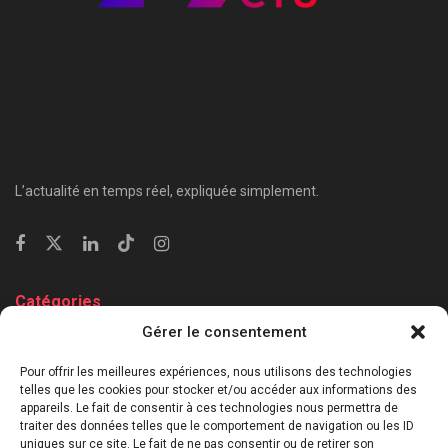
L’actualité en temps réel, expliquée simplement.
Catégories
Gérer le consentement
⁠Politique & Société
Économie & Business
Pour offrir les meilleures expériences, nous utilisons des technologies
telles que les cookies pour stocker et/ou accéder aux informations des
⁠Culture & Divertissement
appareils. Le fait de consentir à ces technologies nous permettra de
⁠Tech & Innovation
traiter des données telles que le comportement de navigation ou les ID
Sport
uniques sur ce site. Le fait de ne pas consentir ou de retirer son