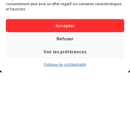
consentement peut avoir un effet négatif sur certaines caractéristiques
Lifestyle
et fonctions.
Buzz / Insolite
Accepter
Informations
Refuser
Contact
Mentions légales
Voir les préférences
Politique de confidentialité
Politique de cookies
Politique de confidentialité
Conditions générales d’utilisation
Actualités récentes
Présidentielle 2027 : Marine Tondelier veut
pouvoir suspendre X en cas d’ingérence
étrangère
AOÛT 6, 2026
Canicules : jusqu’à 240 milliards de dollars de