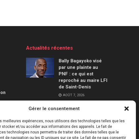
Actualités récentes
Bally Bagayoko visé
par une plainte au
PNF : ce qui est
reproché au maire LFI
de Saint-Denis
ion
AOÛT 7, 2026
Gérer le consentement
Mercato : le Barça
aurait trouvé un
les meilleures expériences, nous utilisons des technologies telles que les
accord à 50 M€ avec
 stocker et/ou accéder aux informations des appareils. Le fait de
Manchester City pour
ces technologies nous permettra de traiter des données telles que le
Rodri
 de navigation ou les ID uniques sur ce site. Le fait de ne pas consentir