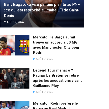
Bally Bagayoko visé par une plainte au PNF
: ce qui est reproché au maire LFI de Saint-
Denis
AOÛT 7, 2026
Mercato : le Barça aurait
trouvé un accord à 50 M€
avec Manchester City pour
Rodri
AOÛT 7, 2026
Legend Tour menacé ?
Ragnar Le Breton se retire
après les accusations visant
Guillaume Pley
AOÛT 7, 2026
Mercato : Rodri préfère le
Barça au Real Madrid,