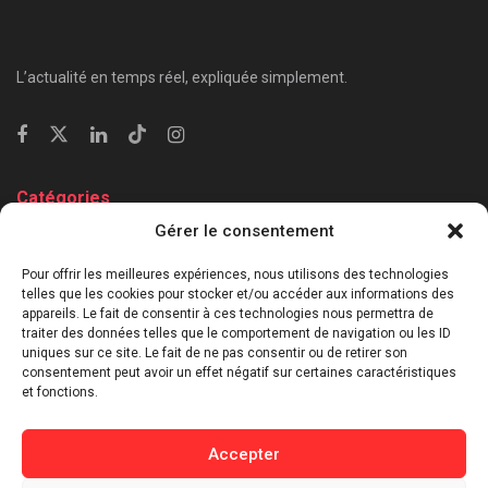
L’actualité en temps réel, expliquée simplement.
Catégories
Gérer le consentement
⁠Politique & Société
Économie & Business
Pour offrir les meilleures expériences, nous utilisons des technologies
telles que les cookies pour stocker et/ou accéder aux informations des
⁠Culture & Divertissement
appareils. Le fait de consentir à ces technologies nous permettra de
⁠Tech & Innovation
traiter des données telles que le comportement de navigation ou les ID
uniques sur ce site. Le fait de ne pas consentir ou de retirer son
Sport
consentement peut avoir un effet négatif sur certaines caractéristiques
Lifestyle
et fonctions.
Buzz / Insolite
Accepter
Informations