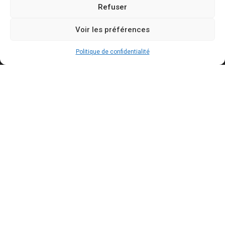
Refuser
Contact
Mentions légales
Voir les préférences
Politique de confidentialité
Politique de cookies
Politique de confidentialité
Conditions générales d’utilisation
Actualités récentes
Présidentielle 2027 : Marine Tondelier veut
pouvoir suspendre X en cas d’ingérence
étrangère
AOÛT 6, 2026
Canicules : jusqu’à 240 milliards de dollars de
pertes pour l’économie française d’ici 2030
AOÛT 6, 2026