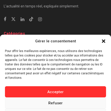
L’actualité en temps réel, expliquée simplement.
Catégories
Gérer le consentement
⁠Politique & Société
Économie & Business
Pour offrir les meilleures expériences, nous utilisons des technologies
telles que les cookies pour stocker et/ou accéder aux informations des
⁠Culture & Divertissement
appareils. Le fait de consentir à ces technologies nous permettra de
⁠Tech & Innovation
traiter des données telles que le comportement de navigation ou les ID
Sport
uniques sur ce site. Le fait de ne pas consentir ou de retirer son
consentement peut avoir un effet négatif sur certaines caractéristiques
Lifestyle
et fonctions.
Buzz / Insolite
Accepter
Informations
Refuser
Contact
Mentions légales