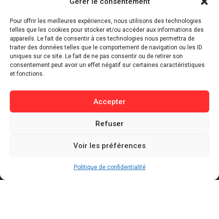
Gérer le consentement
⁠Politique & Société
Pour offrir les meilleures expériences, nous utilisons des technologies
Économie & Business
telles que les cookies pour stocker et/ou accéder aux informations des
appareils. Le fait de consentir à ces technologies nous permettra de
⁠Culture & Divertissement
traiter des données telles que le comportement de navigation ou les ID
⁠Tech & Innovation
uniques sur ce site. Le fait de ne pas consentir ou de retirer son
consentement peut avoir un effet négatif sur certaines caractéristiques
Sport
et fonctions.
Lifestyle
Buzz / Insolite
Accepter
Informations
Refuser
Contact
Voir les préférences
Mentions légales
Politique de confidentialité
Politique de confidentialité
Politique de cookies
Conditions générales d’utilisation
Actualités récentes