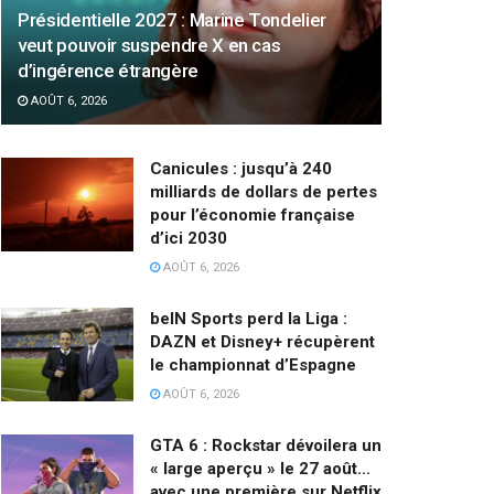
Présidentielle 2027 : Marine Tondelier
veut pouvoir suspendre X en cas
d’ingérence étrangère
AOÛT 6, 2026
Canicules : jusqu’à 240
milliards de dollars de pertes
pour l’économie française
d’ici 2030
AOÛT 6, 2026
beIN Sports perd la Liga :
DAZN et Disney+ récupèrent
le championnat d’Espagne
AOÛT 6, 2026
GTA 6 : Rockstar dévoilera un
« large aperçu » le 27 août…
avec une première sur Netflix