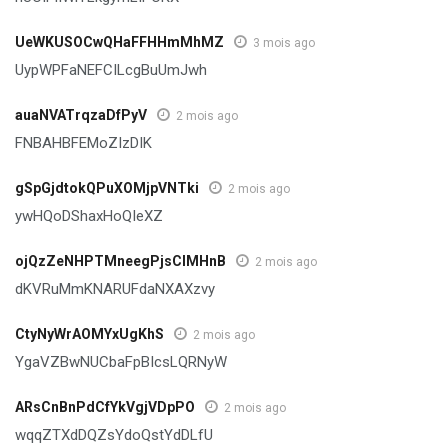
UeWKUSOCwQHaFFHHmMhMZ
3 mois ago
UypWPFaNEFCILcgBuUmJwh
auaNVATrqzaDfPyV
2 mois ago
FNBAHBFEMoZIzDIK
gSpGjdtokQPuXOMjpVNTki
2 mois ago
ywHQoDShaxHoQIeXZ
ojQzZeNHPTMneegPjsCIMHnB
2 mois ago
dKVRuMmKNARUFdaNXAXzvy
CtyNyWrAOMYxUgKhS
2 mois ago
YgaVZBwNUCbaFpBIcsLQRNyW
ARsCnBnPdCfYkVgjVDpPO
2 mois ago
wqqZTXdDQZsYdoQstYdDLfU