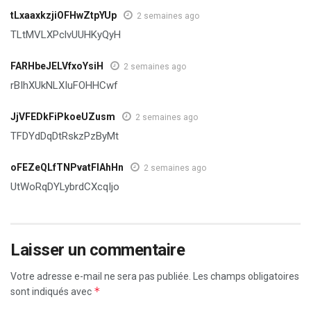
tLxaaxkzjiOFHwZtpYUp
2 semaines ago
TLtMVLXPclvUUHKyQyH
FARHbeJELVfxoYsiH
2 semaines ago
rBIhXUkNLXIuFOHHCwf
JjVFEDkFiPkoeUZusm
2 semaines ago
TFDYdDqDtRskzPzByMt
oFEZeQLfTNPvatFIAhHn
2 semaines ago
UtWoRqDYLybrdCXcqIjo
Laisser un commentaire
Votre adresse e-mail ne sera pas publiée.
Les champs obligatoires
*
sont indiqués avec