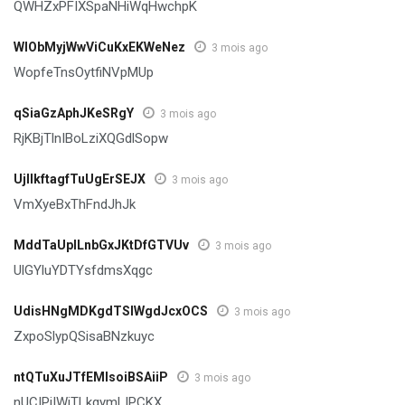
QWHZxPFIXSpaNHiWqHwchpK
WlObMyjWwViCuKxEKWeNez
3 mois ago
WopfeTnsOytfiNVpMUp
qSiaGzAphJKeSRgY
3 mois ago
RjKBjTlnIBoLziXQGdlSopw
UjlIkftagfTuUgErSEJX
3 mois ago
VmXyeBxThFndJhJk
MddTaUplLnbGxJKtDfGTVUv
3 mois ago
UlGYluYDTYsfdmsXqgc
UdisHNgMDKgdTSIWgdJcxOCS
3 mois ago
ZxpoSlypQSisaBNzkuyc
ntQTuXuJTfEMlsoiBSAiiP
3 mois ago
nUCIPiIWiTLkgymLIPCKX