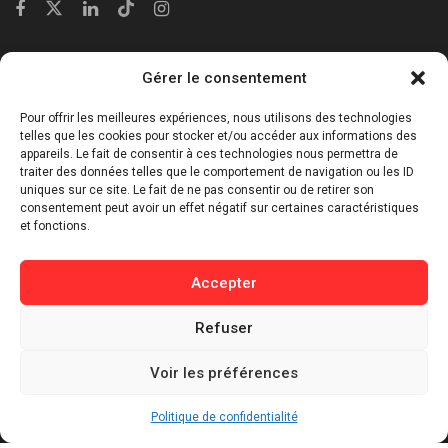
Catégories
Gérer le consentement
⁠Politique & Société
Pour offrir les meilleures expériences, nous utilisons des technologies
Économie & Business
telles que les cookies pour stocker et/ou accéder aux informations des
appareils. Le fait de consentir à ces technologies nous permettra de
⁠Culture & Divertissement
traiter des données telles que le comportement de navigation ou les ID
⁠Tech & Innovation
uniques sur ce site. Le fait de ne pas consentir ou de retirer son
consentement peut avoir un effet négatif sur certaines caractéristiques
Sport
et fonctions.
Lifestyle
Buzz / Insolite
Accepter
Informations
Refuser
Contact
Voir les préférences
Mentions légales
Politique de confidentialité
Politique de confidentialité
Politique de cookies