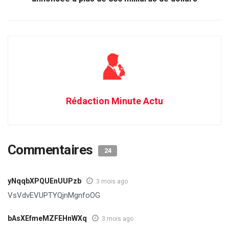
Rédaction Minute Actu
Commentaires
24
yNqqbXPQUEnUUPzb
3 mois ago
VsVdvEVUPTYQjnMgnfoOG
bAsXEfmeMZFEHnWXq
3 mois ago