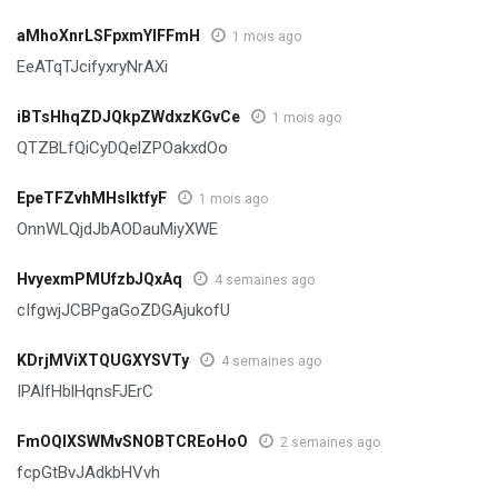
aMhoXnrLSFpxmYlFFmH
1 mois ago
EeATqTJcifyxryNrAXi
iBTsHhqZDJQkpZWdxzKGvCe
1 mois ago
QTZBLfQiCyDQelZPOakxdOo
EpeTFZvhMHsIktfyF
1 mois ago
OnnWLQjdJbAODauMiyXWE
HvyexmPMUfzbJQxAq
4 semaines ago
cIfgwjJCBPgaGoZDGAjukofU
KDrjMViXTQUGXYSVTy
4 semaines ago
IPAlfHblHqnsFJErC
FmOQlXSWMvSNOBTCREoHoO
2 semaines ago
fcpGtBvJAdkbHVvh