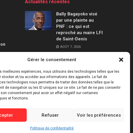
Actualités récentes
Bally Bagayoko visé
par une plainte au
PNF : ce qui est
reproché au maire LFI
de Saint-Denis
ion
AOÛT 7, 2026
Gérer le consentement
Mercato : le Barça
aurait trouvé un
les meilleures expériences, nous utilisons des technologies telles que les
accord à 50 M€ avec
 stocker et/ou accéder aux informations des appareils. Le fait de
Manchester City pour
ces technologies nous permettra de traiter des données telles que le
Rodri
 de navigation ou les ID uniques sur ce site. Le fait de ne pas consentir
r son consentement peut avoir un effet négatif sur certaines
AOÛT 7, 2026
ques et fonctions.
cepter
Refuser
Voir les préférences
Politique de confidentialité