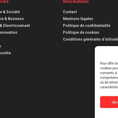
ries
Informations
ue & Société
Contact
e & Business
Mentions légales
 & Divertissement
Politique de confidentialité
Innovation
Politique de cookies
Conditions générales d’utilisat
e
nsolite
Pour offrir 
cookies pour
consentir à 
comportement
ou de retire
caractéristi
Ac