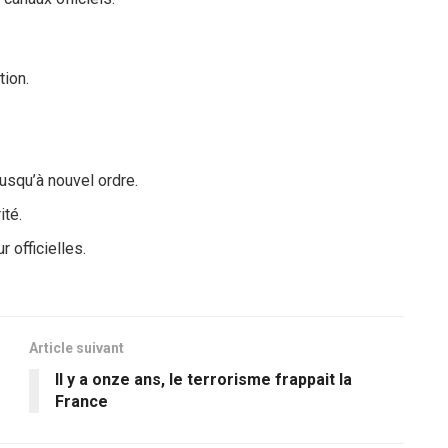
tion.
usqu’à nouvel ordre.
ité.
 officielles.
Article suivant
Il y a onze ans, le terrorisme frappait la
France