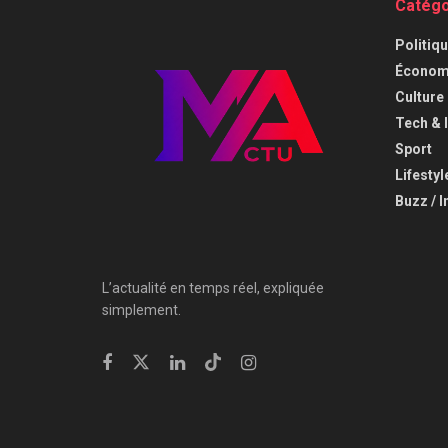
Catégo
⁠Politiq
Économi
⁠Culture
⁠Tech & 
Sport
Lifestyl
Buzz / I
L’actualité en temps réel, expliquée
simplement.