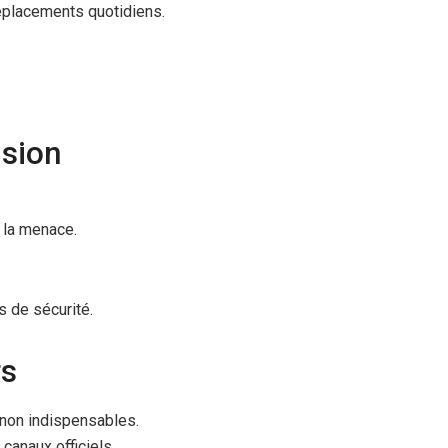
éplacements quotidiens.
nsion
e la menace.
s de sécurité.
rs
non indispensables.
 canaux officiels.