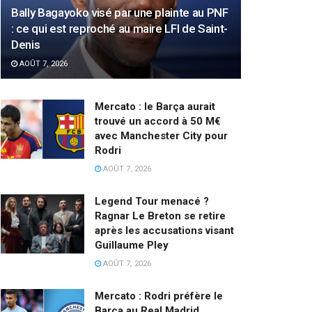
Bally Bagayoko visé par une plainte au PNF
: ce qui est reproché au maire LFI de Saint-
Denis
AOÛT 7, 2026
Mercato : le Barça aurait
trouvé un accord à 50 M€
avec Manchester City pour
Rodri
AOÛT 7, 2026
Legend Tour menacé ?
Ragnar Le Breton se retire
après les accusations visant
Guillaume Pley
AOÛT 7, 2026
Mercato : Rodri préfère le
Barça au Real Madrid,