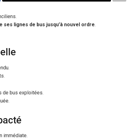
ciliens.
de ses lignes de bus jusqu’à nouvel ordre
.
elle
endu.
ts.
 de bus exploitées.
quée.
pacté
on immédiate.