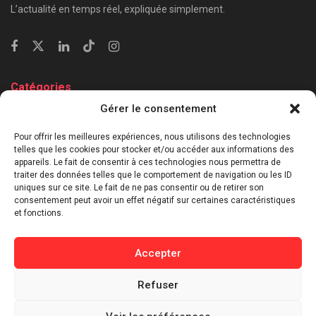
L’actualité en temps réel, expliquée simplement.
Catégories
Gérer le consentement
⁠Politique & Société
Économie & Business
Pour offrir les meilleures expériences, nous utilisons des technologies
telles que les cookies pour stocker et/ou accéder aux informations des
⁠Culture & Divertissement
appareils. Le fait de consentir à ces technologies nous permettra de
⁠Tech & Innovation
traiter des données telles que le comportement de navigation ou les ID
uniques sur ce site. Le fait de ne pas consentir ou de retirer son
Sport
consentement peut avoir un effet négatif sur certaines caractéristiques
Lifestyle
et fonctions.
Buzz / Insolite
Accepter
Informations
Refuser
Contact
Mentions légales