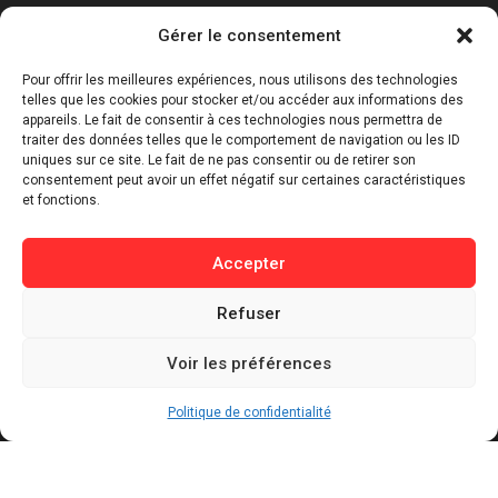
Catégories
Gérer le consentement
⁠Politique & Société
Pour offrir les meilleures expériences, nous utilisons des technologies
Économie & Business
telles que les cookies pour stocker et/ou accéder aux informations des
appareils. Le fait de consentir à ces technologies nous permettra de
⁠Culture & Divertissement
traiter des données telles que le comportement de navigation ou les ID
⁠Tech & Innovation
uniques sur ce site. Le fait de ne pas consentir ou de retirer son
consentement peut avoir un effet négatif sur certaines caractéristiques
Sport
et fonctions.
Lifestyle
Buzz / Insolite
Accepter
Informations
Refuser
Contact
Voir les préférences
Mentions légales
Politique de confidentialité
Politique de confidentialité
Politique de cookies
Conditions générales d’utilisation