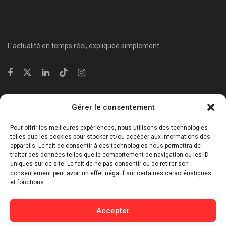
L’actualité en temps réel, expliquée simplement.
Catégories
Gérer le consentement
⁠Politique & Société
Pour offrir les meilleures expériences, nous utilisons des technologies
Économie & Business
telles que les cookies pour stocker et/ou accéder aux informations des
appareils. Le fait de consentir à ces technologies nous permettra de
⁠Culture & Divertissement
traiter des données telles que le comportement de navigation ou les ID
⁠Tech & Innovation
uniques sur ce site. Le fait de ne pas consentir ou de retirer son
consentement peut avoir un effet négatif sur certaines caractéristiques
Sport
et fonctions.
Lifestyle
Buzz / Insolite
Accepter
Informations