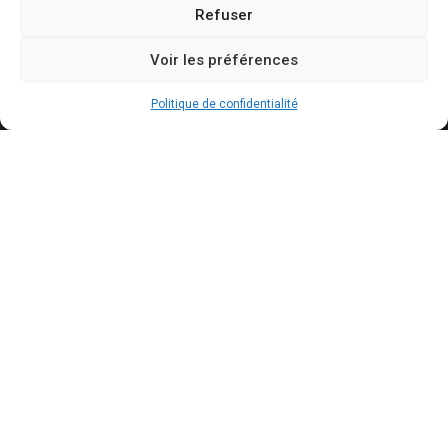
Refuser
Contact
Voir les préférences
Mentions légales
Politique de confidentialité
Politique de confidentialité
Politique de cookies
Conditions générales d’utilisation
Actualités récentes
Bally Bagayoko visé par une plainte au PNF : ce
qui est reproché au maire LFI de Saint-Denis
AOÛT 7, 2026
Mercato : le Barça aurait trouvé un accord à 50
M€ avec Manchester City pour Rodri
AOÛT 7, 2026