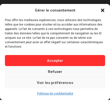
Catégories
Gérer le consentement
⁠Politique & Société
Pour offrir les meilleures expériences, nous utilisons des technologies
Économie & Business
telles que les cookies pour stocker et/ou accéder aux informations des
appareils. Le fait de consentir à ces technologies nous permettra de
⁠Culture & Divertissement
traiter des données telles que le comportement de navigation ou les ID
⁠Tech & Innovation
uniques sur ce site. Le fait de ne pas consentir ou de retirer son
consentement peut avoir un effet négatif sur certaines caractéristiques
Sport
et fonctions.
Lifestyle
Buzz / Insolite
Accepter
Informations
Refuser
Contact
Voir les préférences
Mentions légales
Politique de confidentialité
Politique de confidentialité
Politique de cookies
Conditions générales d’utilisation