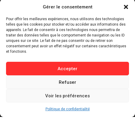
Gérer le consentement
⁠Politique & Société
Économie & Business
Pour offrir les meilleures expériences, nous utilisons des technologies
telles que les cookies pour stocker et/ou accéder aux informations des
⁠Culture & Divertissement
appareils. Le fait de consentir à ces technologies nous permettra de
⁠Tech & Innovation
traiter des données telles que le comportement de navigation ou les ID
uniques sur ce site. Le fait de ne pas consentir ou de retirer son
Sport
consentement peut avoir un effet négatif sur certaines caractéristiques
Lifestyle
et fonctions.
Buzz / Insolite
Accepter
Informations
Refuser
Contact
Mentions légales
Voir les préférences
Politique de confidentialité
Politique de cookies
Politique de confidentialité
Conditions générales d’utilisation
Actualités récentes