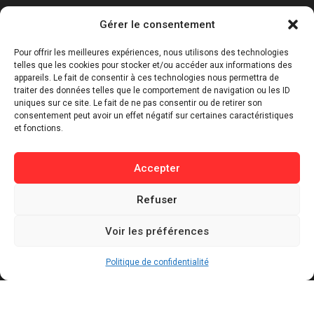
Catégories
Gérer le consentement
⁠Politique & Société
Pour offrir les meilleures expériences, nous utilisons des technologies
Économie & Business
telles que les cookies pour stocker et/ou accéder aux informations des
appareils. Le fait de consentir à ces technologies nous permettra de
⁠Culture & Divertissement
traiter des données telles que le comportement de navigation ou les ID
⁠Tech & Innovation
uniques sur ce site. Le fait de ne pas consentir ou de retirer son
consentement peut avoir un effet négatif sur certaines caractéristiques
Sport
et fonctions.
Lifestyle
Buzz / Insolite
Accepter
Informations
Refuser
Contact
Voir les préférences
Mentions légales
Politique de confidentialité
Politique de confidentialité
Politique de cookies
Conditions générales d’utilisation