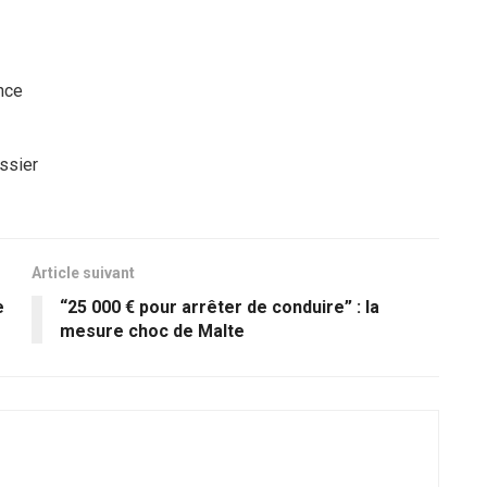
nce
ssier
Article suivant
e
“25 000 € pour arrêter de conduire” : la
mesure choc de Malte