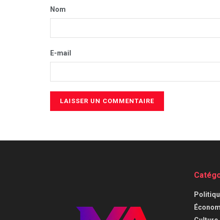
Nom
E-mail
Catégo
⁠Politiq
Économi
⁠Culture