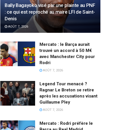
Bally Bagayoko visé par une plainte au PNF
: ce qui est reproché au maire LFI de Saint-
Denis
AOÛT 7, 2026
Mercato : le Barça aurait
trouvé un accord à 50 M€
avec Manchester City pour
Rodri
AOÛT 7, 2026
Legend Tour menacé ?
Ragnar Le Breton se retire
après les accusations visant
Guillaume Pley
AOÛT 7, 2026
Mercato : Rodri préfère le
Barça au Real Madrid,