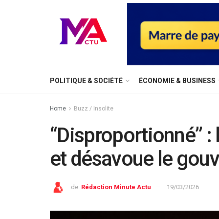
⁠POLITIQUE & SOCIÉTÉ
ÉCONOMIE & BUSINESS
Home
Buzz / Insolite
“Disproportionné” : 
et désavoue le gou
de:
Rédaction Minute Actu
19/03/2026