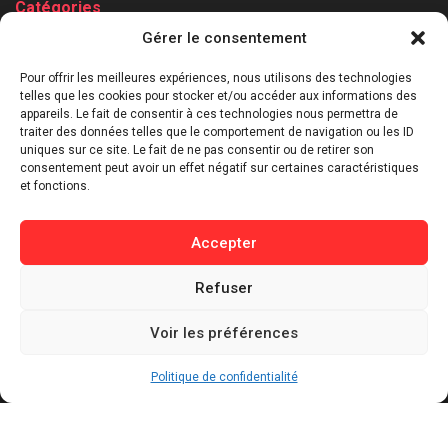
Catégories
Gérer le consentement
⁠Politique & Société
Économie & Business
Pour offrir les meilleures expériences, nous utilisons des technologies
telles que les cookies pour stocker et/ou accéder aux informations des
⁠Culture & Divertissement
appareils. Le fait de consentir à ces technologies nous permettra de
⁠Tech & Innovation
traiter des données telles que le comportement de navigation ou les ID
Sport
uniques sur ce site. Le fait de ne pas consentir ou de retirer son
consentement peut avoir un effet négatif sur certaines caractéristiques
Lifestyle
et fonctions.
Buzz / Insolite
Accepter
Informations
Refuser
Contact
Mentions légales
Voir les préférences
Politique de confidentialité
Politique de cookies
Politique de confidentialité
Conditions générales d’utilisation
Actualités récentes