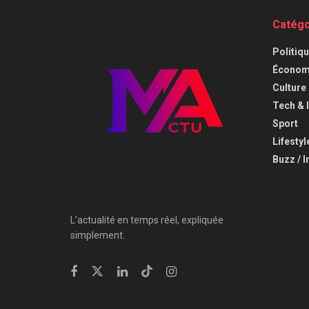
Catégo
⁠Politiq
Économi
⁠Culture
⁠Tech & 
Sport
Lifestyl
Buzz / I
L’actualité en temps réel, expliquée
simplement.