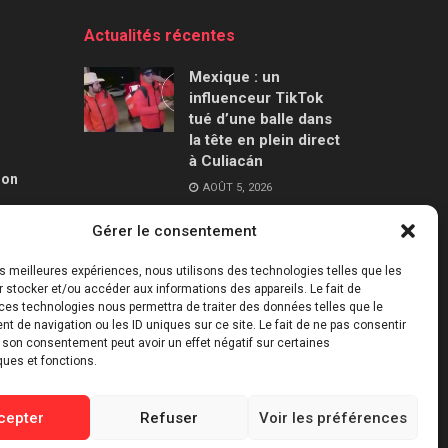
Actualités récentes
Mexique : un
influenceur TikTok
tué d’une balle dans
la tête en plein direct
à Culiacán
ion
AOÛT 5, 2026
Gérer le consentement
Elon Musk perd plus
de 620 milliards de
les meilleures expériences, nous utilisons des technologies telles que les
dollars de fortune
 stocker et/ou accéder aux informations des appareils. Le fait de
après l’euphorie
ces technologies nous permettra de traiter des données telles que le
autour de SpaceX
 de navigation ou les ID uniques sur ce site. Le fait de ne pas consentir
r son consentement peut avoir un effet négatif sur certaines
AOÛT 5, 2026
ques et fonctions.
cepter
Refuser
Voir les préférences