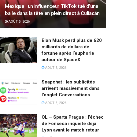
Mexique : un influenceur TikTok tué d’une
balle dans la tête en plein direct à Culiacán
AOÛT 5, 2026
Elon Musk perd plus de 620
milliards de dollars de
fortune après l’euphorie
autour de SpaceX
AOÛT 5, 2026
Snapchat : les publicités
arrivent massivement dans
l’onglet Conversations
AOÛT 5, 2026
OL – Sparta Prague : l’échec
de Fonseca inquiète déjà
Lyon avant le match retour