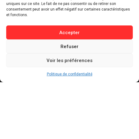
Sport
uniques sur ce site. Le fait de ne pas consentir ou de retirer son
consentement peut avoir un effet négatif sur certaines caractéristiques
Lifestyle
et fonctions.
Buzz / Insolite
Accepter
Informations
Refuser
Contact
Mentions légales
Voir les préférences
Politique de confidentialité
Politique de cookies
Politique de confidentialité
Conditions générales d’utilisation
Actualités récentes
Présidentielle 2027 : Marine Tondelier veut
pouvoir suspendre X en cas d’ingérence
étrangère
AOÛT 6, 2026