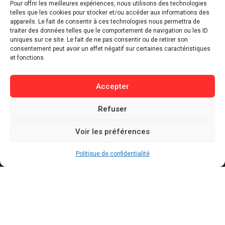
Économie & Business
Pour offrir les meilleures expériences, nous utilisons des technologies
telles que les cookies pour stocker et/ou accéder aux informations des
⁠Culture & Divertissement
appareils. Le fait de consentir à ces technologies nous permettra de
⁠Tech & Innovation
traiter des données telles que le comportement de navigation ou les ID
Sport
uniques sur ce site. Le fait de ne pas consentir ou de retirer son
consentement peut avoir un effet négatif sur certaines caractéristiques
Lifestyle
et fonctions.
Buzz / Insolite
Accepter
Informations
Refuser
Contact
Mentions légales
Voir les préférences
Politique de confidentialité
Politique de cookies
Politique de confidentialité
Conditions générales d’utilisation
Actualités récentes
Présidentielle 2027 : Marine Tondelier veut
pouvoir suspendre X en cas d’ingérence