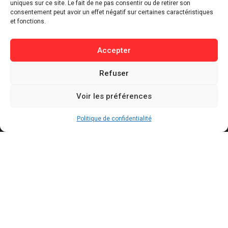
Sport
uniques sur ce site. Le fait de ne pas consentir ou de retirer son
consentement peut avoir un effet négatif sur certaines caractéristiques
Lifestyle
et fonctions.
Buzz / Insolite
Accepter
Informations
Refuser
Contact
Mentions légales
Voir les préférences
Politique de confidentialité
Politique de cookies
Politique de confidentialité
Conditions générales d’utilisation
Actualités récentes
Présidentielle 2027 : Marine Tondelier veut
pouvoir suspendre X en cas d’ingérence
étrangère
AOÛT 6, 2026
Canicules : jusqu’à 240 milliards de dollars de