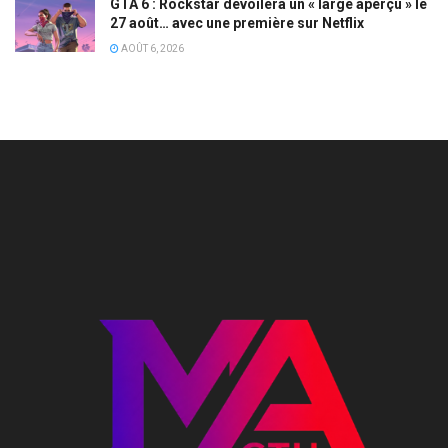
GTA 6 : Rockstar dévoilera un « large aperçu » le
27 août… avec une première sur Netflix
AOÛT 6, 2026