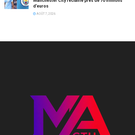
Manchester City réclame près de 70 millions
d’euros
AOÛT 7, 2026