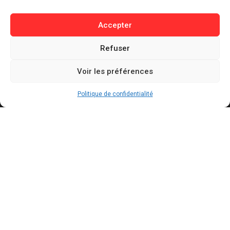
Buzz / Insolite
Accepter
Informations
Refuser
Contact
Mentions légales
Voir les préférences
Politique de confidentialité
Politique de cookies
Politique de confidentialité
Conditions générales d’utilisation
Actualités récentes
Présidentielle 2027 : Marine Tondelier veut
pouvoir suspendre X en cas d’ingérence
étrangère
AOÛT 6, 2026
Canicules : jusqu’à 240 milliards de dollars de
pertes pour l’économie française d’ici 2030
AOÛT 6, 2026