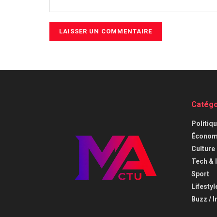
Catégo
⁠Politiq
Économi
⁠Culture
⁠Tech & 
Sport
Lifestyl
Buzz / I