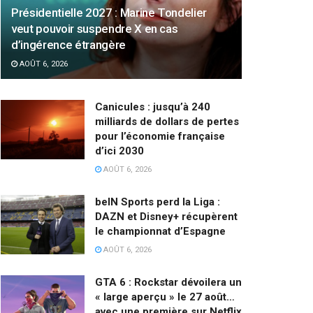
Présidentielle 2027 : Marine Tondelier
veut pouvoir suspendre X en cas
d’ingérence étrangère
AOÛT 6, 2026
Canicules : jusqu’à 240
milliards de dollars de pertes
pour l’économie française
d’ici 2030
AOÛT 6, 2026
beIN Sports perd la Liga :
DAZN et Disney+ récupèrent
le championnat d’Espagne
AOÛT 6, 2026
GTA 6 : Rockstar dévoilera un
« large aperçu » le 27 août…
avec une première sur Netflix