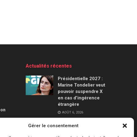
Actualités récentes
Présidentielle 2027 :
Marine Tondelier veut
pouvoir suspendre X
en cas d’ingérence
étrangère
ion
AOÛT 6, 2026
Gérer le consentement
Canicules : jusqu’à
240 milliards de