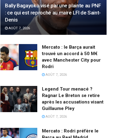
Bally Bagayoko visé par une plainte au PNF
: ce qui est reproché au maire LFI de Saint-
Denis
AOÛT 7, 2026
Mercato : le Barça aurait
trouvé un accord à 50 M€
avec Manchester City pour
Rodri
AOÛT 7, 2026
Legend Tour menacé ?
Ragnar Le Breton se retire
après les accusations visant
Guillaume Pley
AOÛT 7, 2026
Mercato : Rodri préfère le
Barça au Real Madrid,