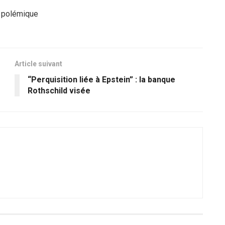
e polémique
Article suivant
“Perquisition liée à Epstein” : la banque
Rothschild visée