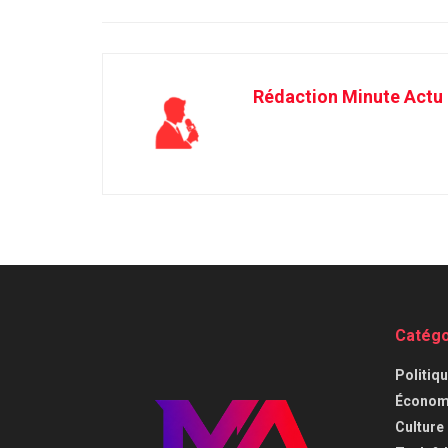
Rédaction Minute Actu
Catégo
⁠Politiq
Économi
⁠Culture