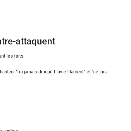
ntre-attaquent
nt les faits.
anteur “n’a jamais drogué Flavie Flament” et “ne lui a
s années.