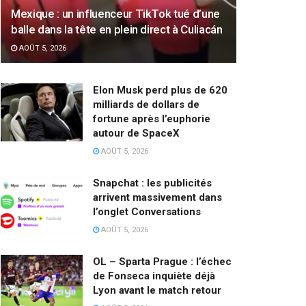
Mexique : un influenceur TikTok tué d’une
balle dans la tête en plein direct à Culiacán
AOÛT 5, 2026
Elon Musk perd plus de 620
milliards de dollars de
fortune après l’euphorie
autour de SpaceX
AOÛT 5, 2026
Snapchat : les publicités
arrivent massivement dans
l’onglet Conversations
AOÛT 5, 2026
OL – Sparta Prague : l’échec
de Fonseca inquiète déjà
Lyon avant le match retour