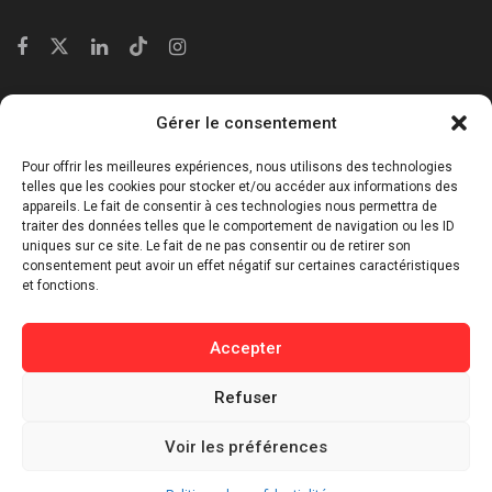
Catégories
Gérer le consentement
⁠Politique & Société
Pour offrir les meilleures expériences, nous utilisons des technologies
Économie & Business
telles que les cookies pour stocker et/ou accéder aux informations des
appareils. Le fait de consentir à ces technologies nous permettra de
⁠Culture & Divertissement
traiter des données telles que le comportement de navigation ou les ID
⁠Tech & Innovation
uniques sur ce site. Le fait de ne pas consentir ou de retirer son
consentement peut avoir un effet négatif sur certaines caractéristiques
Sport
et fonctions.
Lifestyle
Buzz / Insolite
Accepter
Informations
Refuser
Contact
Voir les préférences
Mentions légales
Politique de confidentialité