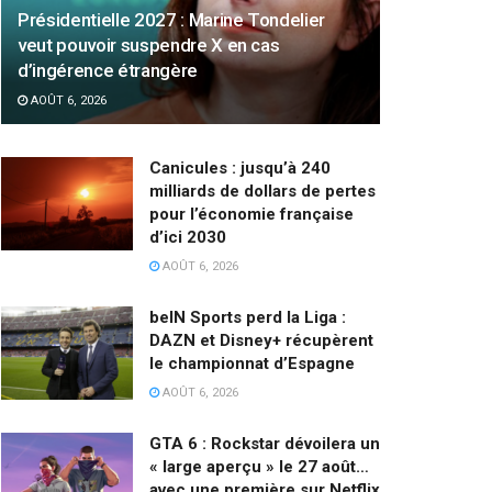
Présidentielle 2027 : Marine Tondelier
veut pouvoir suspendre X en cas
d’ingérence étrangère
AOÛT 6, 2026
Canicules : jusqu’à 240
milliards de dollars de pertes
pour l’économie française
d’ici 2030
AOÛT 6, 2026
beIN Sports perd la Liga :
DAZN et Disney+ récupèrent
le championnat d’Espagne
AOÛT 6, 2026
GTA 6 : Rockstar dévoilera un
« large aperçu » le 27 août…
avec une première sur Netflix