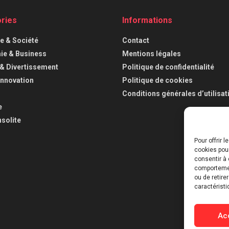
ries
Informations
ue & Société
Contact
e & Business
Mentions légales
 & Divertissement
Politique de confidentialité
Innovation
Politique de cookies
Conditions générales d’utilisat
e
nsolite
Pour offrir 
cookies pour
consentir à 
comportement
ou de retire
caractéristi
Ac