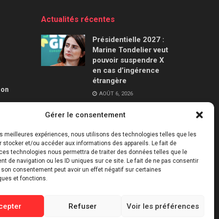
Actualités récentes
Présidentielle 2027 :
Marine Tondelier veut
pouvoir suspendre X
en cas d’ingérence
étrangère
ion
AOÛT 6, 2026
Gérer le consentement
Canicules : jusqu’à
240 milliards de
les meilleures expériences, nous utilisons des technologies telles que les
dollars de pertes pour
 stocker et/ou accéder aux informations des appareils. Le fait de
l’économie française
ces technologies nous permettra de traiter des données telles que le
d’ici 2030
 de navigation ou les ID uniques sur ce site. Le fait de ne pas consentir
r son consentement peut avoir un effet négatif sur certaines
AOÛT 6, 2026
ques et fonctions.
cepter
Refuser
Voir les préférences