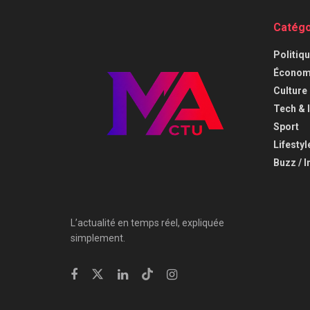
Catégo
⁠Politiq
Économi
⁠Culture
⁠Tech & 
Sport
Lifestyl
Buzz / I
L’actualité en temps réel, expliquée
simplement.