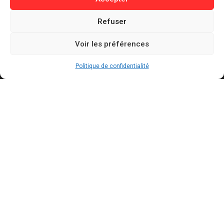
Informations
Refuser
Contact
Mentions légales
Voir les préférences
Politique de confidentialité
Politique de cookies
Politique de confidentialité
Conditions générales d’utilisation
Actualités récentes
Mercato : le Barça aurait trouvé un accord à 50
M€ avec Manchester City pour Rodri
AOÛT 7, 2026
Legend Tour menacé ? Ragnar Le Breton se
retire après les accusations visant Guillaume
Pley
AOÛT 7, 2026