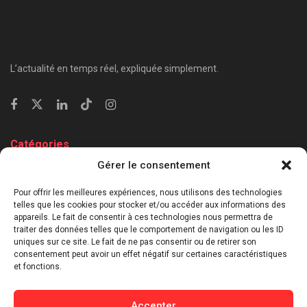
L’actualité en temps réel, expliquée simplement.
Catégories
Gérer le consentement
⁠Politique & Société
Économie & Business
Pour offrir les meilleures expériences, nous utilisons des technologies
telles que les cookies pour stocker et/ou accéder aux informations des
⁠Culture & Divertissement
appareils. Le fait de consentir à ces technologies nous permettra de
⁠Tech & Innovation
traiter des données telles que le comportement de navigation ou les ID
uniques sur ce site. Le fait de ne pas consentir ou de retirer son
Sport
consentement peut avoir un effet négatif sur certaines caractéristiques
Lifestyle
et fonctions.
Buzz / Insolite
Accepter