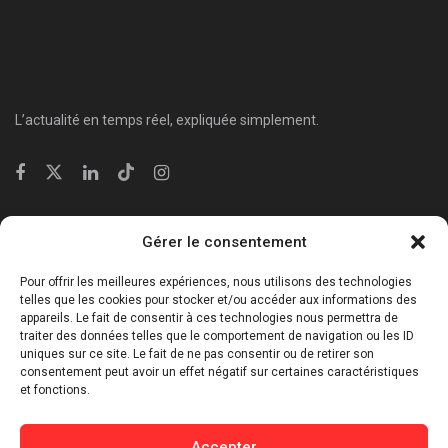
L’actualité en temps réel, expliquée simplement.
Catégories
Gérer le consentement
⁠Politique & Société
Pour offrir les meilleures expériences, nous utilisons des technologies
Économie & Business
telles que les cookies pour stocker et/ou accéder aux informations des
appareils. Le fait de consentir à ces technologies nous permettra de
⁠Culture & Divertissement
traiter des données telles que le comportement de navigation ou les ID
⁠Tech & Innovation
uniques sur ce site. Le fait de ne pas consentir ou de retirer son
consentement peut avoir un effet négatif sur certaines caractéristiques
Sport
et fonctions.
Lifestyle
Buzz / Insolite
Accepter