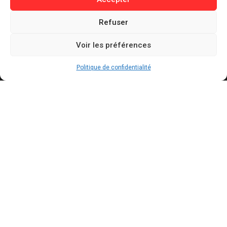
Informations
Refuser
Contact
Voir les préférences
Mentions légales
Politique de confidentialité
Politique de confidentialité
Politique de cookies
Conditions générales d’utilisation
Actualités récentes
Bally Bagayoko visé par une plainte au PNF : ce
qui est reproché au maire LFI de Saint-Denis
AOÛT 7, 2026
Mercato : le Barça aurait trouvé un accord à 50
M€ avec Manchester City pour Rodri
AOÛT 7, 2026