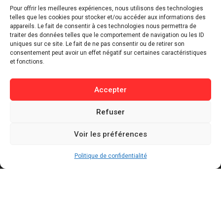
⁠Politique & Société
Pour offrir les meilleures expériences, nous utilisons des technologies
Économie & Business
telles que les cookies pour stocker et/ou accéder aux informations des
appareils. Le fait de consentir à ces technologies nous permettra de
⁠Culture & Divertissement
traiter des données telles que le comportement de navigation ou les ID
⁠Tech & Innovation
uniques sur ce site. Le fait de ne pas consentir ou de retirer son
consentement peut avoir un effet négatif sur certaines caractéristiques
Sport
et fonctions.
Lifestyle
Buzz / Insolite
Accepter
Informations
Refuser
Contact
Voir les préférences
Mentions légales
Politique de confidentialité
Politique de confidentialité
Politique de cookies
Conditions générales d’utilisation
Actualités récentes
Bally Bagayoko visé par une plainte au PNF : ce